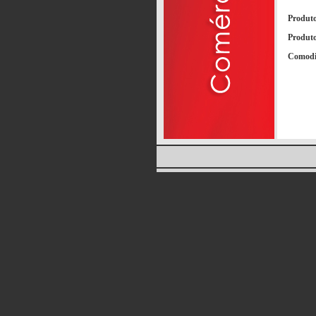
Produto
Produto
Comodi