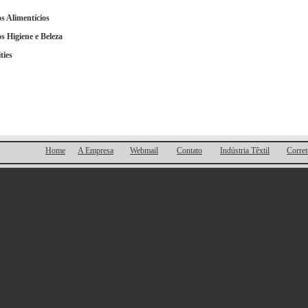
s Alimentícios
s Higiene e Beleza
ties
Home
A Empresa
Webmail
Contato
Indústria Têxtil
Corret