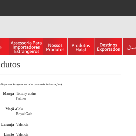
odutos
(clique nas imagens ao lado para mais informações)
Manga -
Tommy atkins
Palmer
Maçã -
Gala
Royal Gala
Laranja -
Valencia
Limão -
Valencia