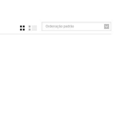
Ordenação padrão
GRID
LIST