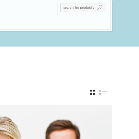
GRID
LIST