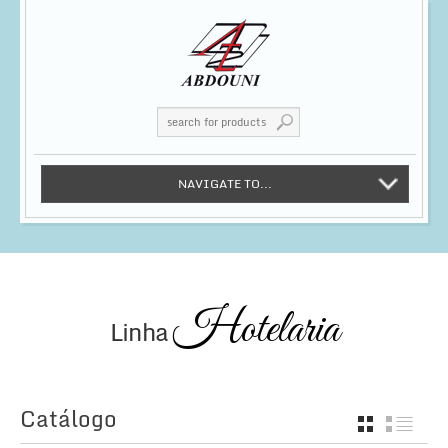
NAVIGATE TO...
Hotelaria
Linha
Catálogo
GRID
LIST